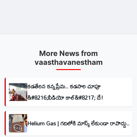
More News from
vaasthavanestham
కడతేరిన కన్నప్రేమ.. కడసారి చూపూ
&#8216;వీడియో కాల్&#8217; దే!
Helium Gas | గదిలోకి మాస్క్ లేకుండా రావొద్దు..