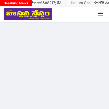
ి చూపూ &#8216;వీడియో కాల్&#8217; దే!
Helium Gas | గదిలోకి మాస్క
Breaking News