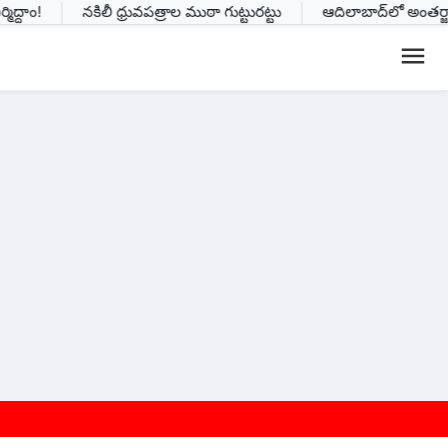
దాం!
నకిలీ ధ్రువపత్రాల ముఠా గుట్టురట్టు
ఆదిలాబాద్‌లో అంతర్జాత