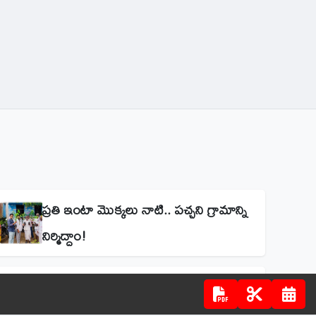
ప్రతి ఇంటా మొక్కలు నాటి.. పచ్చని గ్రామాన్ని
నిర్మిద్దాం!
279వ వారానికి చేరిన సంగెం చారిటబుల్ ట్రస్ట్
అన్నదానం