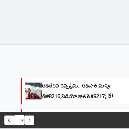
కడతేరిన కన్నప్రేమ.. కడసారి చూపూ
&#8216;వీడియో కాల్&#8217; దే!
నకిలీ ధ్రువపత్రాల ముఠా గుట్టురట్టు