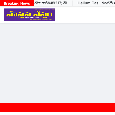
ి చూపూ &#8216;వీడియో కాల్&#8217; దే!
Helium Gas | గదిలోకి మాస్క
Breaking News