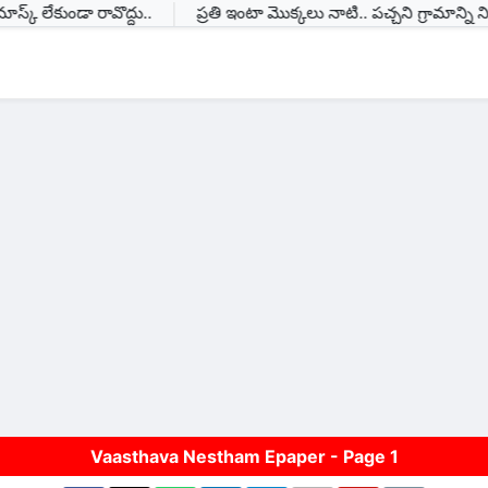
్ లేకుండా రావొద్దు..
ప్రతి ఇంటా మొక్కలు నాటి.. పచ్చని గ్రామాన్ని నిర్మిద్
Vaasthava Nestham Epaper - Page
1